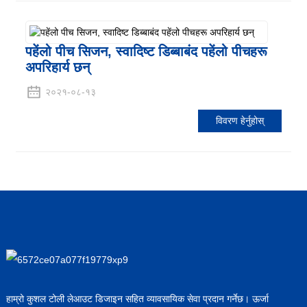
पहेंलो पीच सिजन, स्वादिष्ट डिब्बाबंद पहेंलो पीचहरू
अपरिहार्य छन्
२०२१-०८-१३
विवरण हेर्नुहोस्
हाम्रो कुशल टोली लेआउट डिजाइन सहित व्यावसायिक सेवा प्रदान गर्नेछ। ऊर्जा